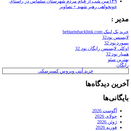
۱۴۹مین شب از قیام مردم شهرستان سلماس در راستای
خونخواهی رهبر شهید + تصاویر
مدیر :
خرید بک لینک behtarinbacklink.com
لایسنس نود32
پسورد نود 32
اوکلی لایسنس رایگان نود 32
همیار نود 32
بهترین سئو
رایگان
خرید آنتی ویروس کسپرسکی
آخرین دیدگاه‌ها
بایگانی‌ها
آگوست 2026
جولای 2026
ژوئن 2026
فوریه 2026