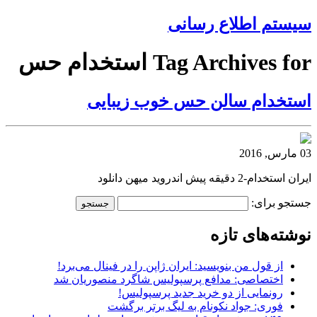
سیستم اطلاع رسانی
Tag Archives for استخدام حس
استخدام سالن حس خوب زیبایی
03 مارس, 2016
ایران استخدام-2 دقیقه پیش اندروید میهن دانلود
جستجو برای:
نوشته‌های تازه
از قول من بنویسید: ایران ژاپن را در فینال می‌برد!
اختصاصی: مدافع پرسپولیس شاگرد منصوریان شد
رونمایی از دو خرید جدید پرسپولیس!
فوری: جواد نکونام به لیگ برتر برگشت