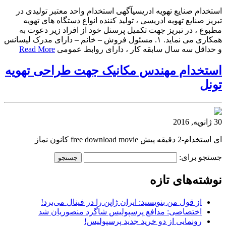
استخدام صنایع تهویه ادریسیآگهی استخدام واحد معتبر تولیدی در
تبریز صنایع تهویه ادریسی ، تولید کننده انواع دستگاه های تهویه
مطبوع ، در تبریز جهت تکمیل پرسنل خود از افراد زیر دعوت به
همکاری می نماید. ۱. مسئول فروش – خانم – دارای مدرک لیسانس
و حداقل سه سال سابقه کار ، دارای روابط عمومی
Read More
استخدام مهندس مکانیک جهت طراحی تهویه
تونل
30 ژانویه, 2016
ای استخدام-2 دقیقه پیش free download movie کانون نماز
جستجو برای:
نوشته‌های تازه
از قول من بنویسید: ایران ژاپن را در فینال می‌برد!
اختصاصی: مدافع پرسپولیس شاگرد منصوریان شد
رونمایی از دو خرید جدید پرسپولیس!