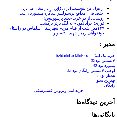
از قول من بنویسید: ایران ژاپن را در فینال می‌برد!
اختصاصی: مدافع پرسپولیس شاگرد منصوریان شد
رونمایی از دو خرید جدید پرسپولیس!
فوری: جواد نکونام به لیگ برتر برگشت
۱۴۹مین شب از قیام مردم شهرستان سلماس در راستای
خونخواهی رهبر شهید + تصاویر
مدیر :
خرید بک لینک behtarinbacklink.com
لایسنس نود32
پسورد نود 32
اوکلی لایسنس رایگان نود 32
همیار نود 32
بهترین سئو
رایگان
خرید آنتی ویروس کسپرسکی
آخرین دیدگاه‌ها
بایگانی‌ها