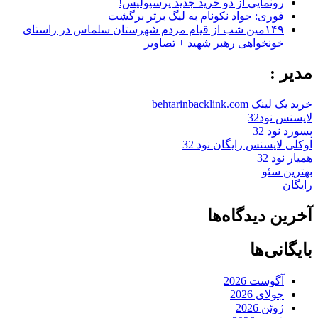
رونمایی از دو خرید جدید پرسپولیس!
فوری: جواد نکونام به لیگ برتر برگشت
۱۴۹مین شب از قیام مردم شهرستان سلماس در راستای
خونخواهی رهبر شهید + تصاویر
مدیر :
خرید بک لینک behtarinbacklink.com
لایسنس نود32
پسورد نود 32
اوکلی لایسنس رایگان نود 32
همیار نود 32
بهترین سئو
رایگان
آخرین دیدگاه‌ها
بایگانی‌ها
آگوست 2026
جولای 2026
ژوئن 2026