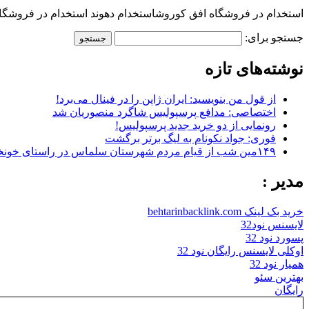
استخدام در فروشگاه افق کوروشاستخدام دهوند استخدام در فروشگ
جستجو برای:
نوشته‌های تازه
از قول من بنویسید: ایران ژاپن را در فینال می‌برد!
اختصاصی: مدافع پرسپولیس شاگرد منصوریان شد
رونمایی از دو خرید جدید پرسپولیس!
فوری: جواد نکونام به لیگ برتر برگشت
۱۴۹مین شب از قیام مردم شهرستان سلماس در راستای خونخواهی رهبر شهید + تصاویر
مدیر :
خرید بک لینک behtarinbacklink.com
لایسنس نود32
پسورد نود 32
اوکلی لایسنس رایگان نود 32
همیار نود 32
بهترین سئو
رایگان