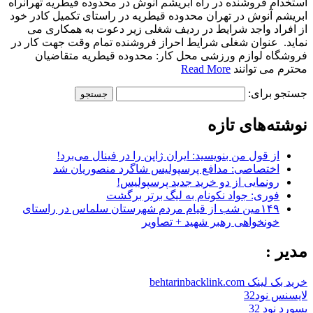
استخدام فروشنده در راه ابریشم آنوش در محدوده قیطریه تهرانراه
ابریشم آنوش در تهران محدوده قیطریه در راستای تکمیل کادر خود
از افراد واجد شرایط در ردیف شغلی زیر دعوت به همکاری می
نماید. عنوان شغلی شرایط احراز فروشنده تمام وقت جهت کار در
فروشگاه لوازم ورزشی محل کار: محدوده قیطریه متقاضیان
محترم می توانند
Read More
جستجو برای:
نوشته‌های تازه
از قول من بنویسید: ایران ژاپن را در فینال می‌برد!
اختصاصی: مدافع پرسپولیس شاگرد منصوریان شد
رونمایی از دو خرید جدید پرسپولیس!
فوری: جواد نکونام به لیگ برتر برگشت
۱۴۹مین شب از قیام مردم شهرستان سلماس در راستای
خونخواهی رهبر شهید + تصاویر
مدیر :
خرید بک لینک behtarinbacklink.com
لایسنس نود32
پسورد نود 32