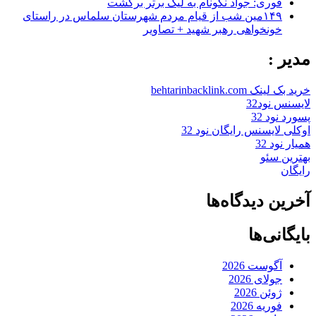
فوری: جواد نکونام به لیگ برتر برگشت
۱۴۹مین شب از قیام مردم شهرستان سلماس در راستای
خونخواهی رهبر شهید + تصاویر
مدیر :
خرید بک لینک behtarinbacklink.com
لایسنس نود32
پسورد نود 32
اوکلی لایسنس رایگان نود 32
همیار نود 32
بهترین سئو
رایگان
آخرین دیدگاه‌ها
بایگانی‌ها
آگوست 2026
جولای 2026
ژوئن 2026
فوریه 2026