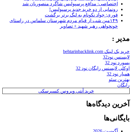
اختصاصی: مدافع پرسپولیس شاگرد منصوریان شد
رونمایی از دو خرید جدید پرسپولیس!
فوری: جواد نکونام به لیگ برتر برگشت
۱۴۹مین شب از قیام مردم شهرستان سلماس در راستای
خونخواهی رهبر شهید + تصاویر
مدیر :
خرید بک لینک behtarinbacklink.com
لایسنس نود32
پسورد نود 32
اوکلی لایسنس رایگان نود 32
همیار نود 32
بهترین سئو
رایگان
خرید آنتی ویروس کسپرسکی
آخرین دیدگاه‌ها
بایگانی‌ها
آگوست 2026