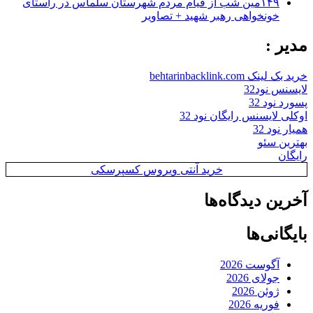
۱۴۹مین شب از قیام مردم شهرستان سلماس در راستای
خونخواهی رهبر شهید + تصاویر
مدیر :
خرید بک لینک behtarinbacklink.com
لایسنس نود32
پسورد نود 32
اوکلی لایسنس رایگان نود 32
همیار نود 32
بهترین سئو
رایگان
خرید آنتی ویروس کسپرسکی
آخرین دیدگاه‌ها
بایگانی‌ها
آگوست 2026
جولای 2026
ژوئن 2026
فوریه 2026