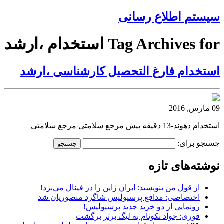
سیستم اطلاع رسانی
Tag Archives for استخدام ،ارشد
استخدام فارغ التحصیل کارشناسی ،ارشد
09 مارس, 2016
استخدام دهوند-13 دقیقه پیش مرجع سلامتی مرجع سلامتی
جستجو برای:
نوشته‌های تازه
از قول من بنویسید: ایران ژاپن را در فینال می‌برد!
اختصاصی: مدافع پرسپولیس شاگرد منصوریان شد
رونمایی از دو خرید جدید پرسپولیس!
فوری: جواد نکونام به لیگ برتر برگشت