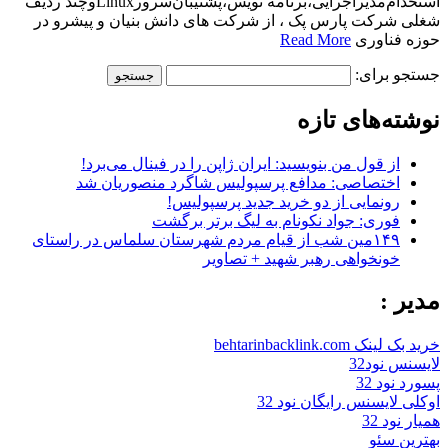
استخدام‌مدیراجرایی،برنامه نویس،پشتیبان‌سرور‌Linuxوچند ردیف‌
شغلی شرکت پارس پک ، از شرکت های دانش بنیان و پیشرو در
حوزه فناوری
Read More
جستجو برای:
نوشته‌های تازه
از قول من بنویسید: ایران ژاپن را در فینال می‌برد!
اختصاصی: مدافع پرسپولیس شاگرد منصوریان شد
رونمایی از دو خرید جدید پرسپولیس!
فوری: جواد نکونام به لیگ برتر برگشت
۱۴۹مین شب از قیام مردم شهرستان سلماس در راستای
خونخواهی رهبر شهید + تصاویر
مدیر :
خرید بک لینک behtarinbacklink.com
لایسنس نود32
پسورد نود 32
اوکلی لایسنس رایگان نود 32
همیار نود 32
بهترین سئو