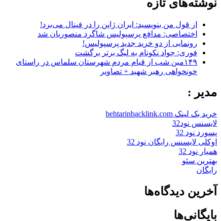
نوشته‌های تازه
از قول من بنویسید: ایران ژاپن را در فینال می‌برد!
اختصاصی: مدافع پرسپولیس شاگرد منصوریان شد
رونمایی از دو خرید جدید پرسپولیس!
فوری: جواد نکونام به لیگ برتر برگشت
۱۴۹مین شب از قیام مردم شهرستان سلماس در راستای
خونخواهی رهبر شهید + تصاویر
مدیر :
خرید بک لینک behtarinbacklink.com
لایسنس نود32
پسورد نود 32
اوکلی لایسنس رایگان نود 32
همیار نود 32
بهترین سئو
رایگان
آخرین دیدگاه‌ها
بایگانی‌ها