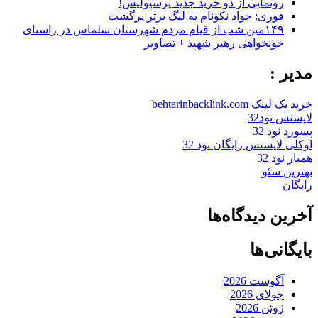
رونمایی از دو خرید جدید پرسپولیس!
فوری: جواد نکونام به لیگ برتر برگشت
۱۴۹مین شب از قیام مردم شهرستان سلماس در راستای
خونخواهی رهبر شهید + تصاویر
مدیر :
خرید بک لینک behtarinbacklink.com
لایسنس نود32
پسورد نود 32
اوکلی لایسنس رایگان نود 32
همیار نود 32
بهترین سئو
رایگان
آخرین دیدگاه‌ها
بایگانی‌ها
آگوست 2026
جولای 2026
ژوئن 2026