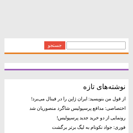
استخدامی نیاوران – یاسراستخدام دهوند استخدامی نیاوران –
یاسر استخدام دهونداستخدامی نیاوران – یاسر
جستجو
برای:
نوشته‌های تازه
از قول من بنویسید: ایران ژاپن را در فینال می‌برد!
اختصاصی: مدافع پرسپولیس شاگرد منصوریان شد
رونمایی از دو خرید جدید پرسپولیس!
فوری: جواد نکونام به لیگ برتر برگشت