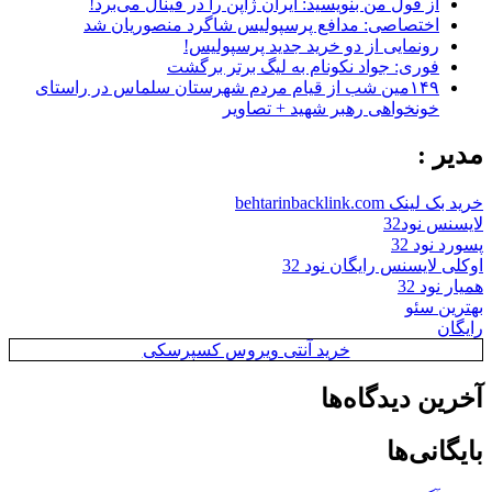
از قول من بنویسید: ایران ژاپن را در فینال می‌برد!
اختصاصی: مدافع پرسپولیس شاگرد منصوریان شد
رونمایی از دو خرید جدید پرسپولیس!
فوری: جواد نکونام به لیگ برتر برگشت
۱۴۹مین شب از قیام مردم شهرستان سلماس در راستای
خونخواهی رهبر شهید + تصاویر
مدیر :
خرید بک لینک behtarinbacklink.com
لایسنس نود32
پسورد نود 32
اوکلی لایسنس رایگان نود 32
همیار نود 32
بهترین سئو
رایگان
خرید آنتی ویروس کسپرسکی
آخرین دیدگاه‌ها
بایگانی‌ها