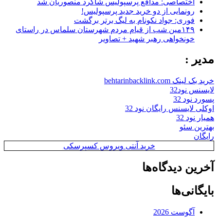
اختصاصی: مدافع پرسپولیس شاگرد منصوریان شد
رونمایی از دو خرید جدید پرسپولیس!
فوری: جواد نکونام به لیگ برتر برگشت
۱۴۹مین شب از قیام مردم شهرستان سلماس در راستای
خونخواهی رهبر شهید + تصاویر
مدیر :
خرید بک لینک behtarinbacklink.com
لایسنس نود32
پسورد نود 32
اوکلی لایسنس رایگان نود 32
همیار نود 32
بهترین سئو
رایگان
خرید آنتی ویروس کسپرسکی
آخرین دیدگاه‌ها
بایگانی‌ها
آگوست 2026