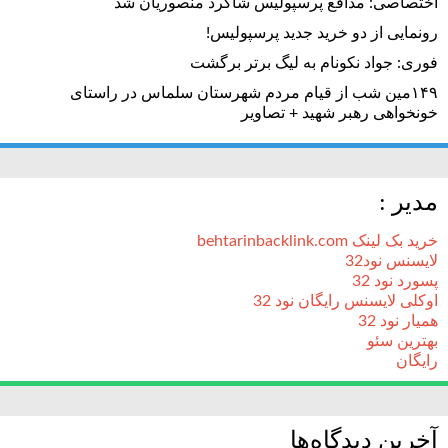
اختصاصی: مدافع پرسپولیس شاگرد منصوریان شد
رونمایی از دو خرید جدید پرسپولیس!
فوری: جواد نکونام به لیگ برتر برگشت
۱۴۹مین شب از قیام مردم شهرستان سلماس در راستای
خونخواهی رهبر شهید + تصاویر
مدیر :
خرید بک لینک behtarinbacklink.com
لایسنس نود32
پسورد نود 32
اوکلی لایسنس رایگان نود 32
همیار نود 32
بهترین سئو
رایگان
آخرین دیدگاه‌ها