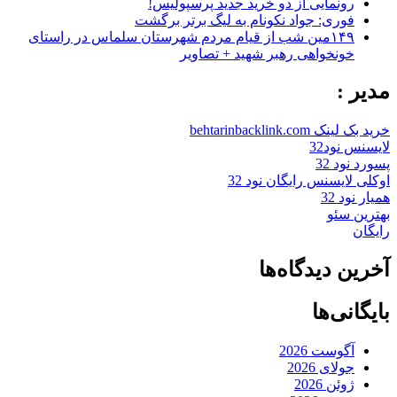
رونمایی از دو خرید جدید پرسپولیس!
فوری: جواد نکونام به لیگ برتر برگشت
۱۴۹مین شب از قیام مردم شهرستان سلماس در راستای
خونخواهی رهبر شهید + تصاویر
مدیر :
خرید بک لینک behtarinbacklink.com
لایسنس نود32
پسورد نود 32
اوکلی لایسنس رایگان نود 32
همیار نود 32
بهترین سئو
رایگان
آخرین دیدگاه‌ها
بایگانی‌ها
آگوست 2026
جولای 2026
ژوئن 2026