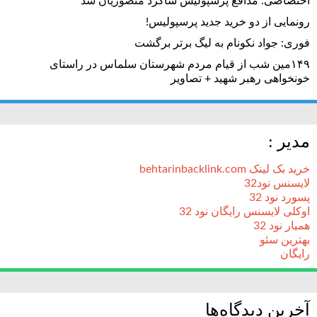
اختصاصی: مدافع پرسپولیس شاگرد منصوریان شد
رونمایی از دو خرید جدید پرسپولیس!
فوری: جواد نکونام به لیگ برتر برگشت
۱۴۹مین شب از قیام مردم شهرستان سلماس در راستای
خونخواهی رهبر شهید + تصاویر
مدیر :
خرید بک لینک behtarinbacklink.com
لایسنس نود32
پسورد نود 32
اوکلی لایسنس رایگان نود 32
همیار نود 32
بهترین سئو
رایگان
آخرین دیدگاه‌ها