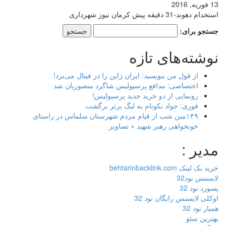
13 فوریه, 2016
استخدام دهوند-31 دقیقه پیش کرمان نیوز شهرداری
جستجو برای:
نوشته‌های تازه
از قول من بنویسید: ایران ژاپن را در فینال می‌برد!
اختصاصی: مدافع پرسپولیس شاگرد منصوریان شد
رونمایی از دو خرید جدید پرسپولیس!
فوری: جواد نکونام به لیگ برتر برگشت
۱۴۹مین شب از قیام مردم شهرستان سلماس در راستای
خونخواهی رهبر شهید + تصاویر
مدیر :
خرید بک لینک behtarinbacklink.com
لایسنس نود32
پسورد نود 32
اوکلی لایسنس رایگان نود 32
همیار نود 32
بهترین سئو