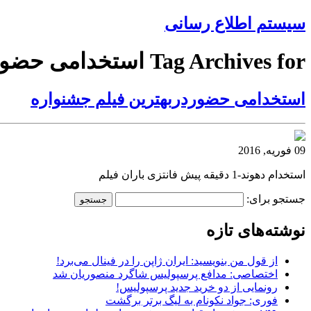
سیستم اطلاع رسانی
Tag Archives for استخدامی حضوردربهترین
استخدامی حضوردربهترین فیلم جشنواره
09 فوریه, 2016
استخدام دهوند-1 دقیقه پیش فانتزی باران فیلم
جستجو برای:
نوشته‌های تازه
از قول من بنویسید: ایران ژاپن را در فینال می‌برد!
اختصاصی: مدافع پرسپولیس شاگرد منصوریان شد
رونمایی از دو خرید جدید پرسپولیس!
فوری: جواد نکونام به لیگ برتر برگشت