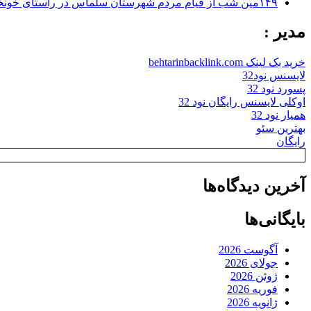
۱۴۹مین شب از قیام مردم شهرستان سلماس در راستای خونخواهی رهبر شهید + تصاویر
مدیر :
خرید بک لینک behtarinbacklink.com
لایسنس نود32
پسورد نود 32
اوکلی لایسنس رایگان نود 32
همیار نود 32
بهترین سئو
رایگان
آخرین دیدگاه‌ها
بایگانی‌ها
آگوست 2026
جولای 2026
ژوئن 2026
فوریه 2026
ژانویه 2026