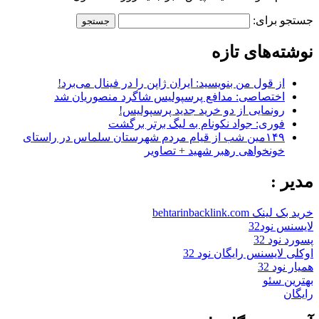
جستجو برای:
نوشته‌های تازه
از قول من بنویسید: ایران ژاپن را در فینال می‌برد!
اختصاصی: مدافع پرسپولیس شاگرد منصوریان شد
رونمایی از دو خرید جدید پرسپولیس!
فوری: جواد نکونام به لیگ برتر برگشت
۱۴۹مین شب از قیام مردم شهرستان سلماس در راستای
خونخواهی رهبر شهید + تصاویر
مدیر :
خرید بک لینک behtarinbacklink.com
لایسنس نود32
پسورد نود 32
اوکلی لایسنس رایگان نود 32
همیار نود 32
بهترین سئو
رایگان