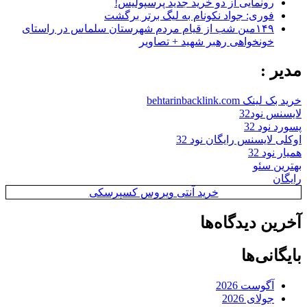
رونمایی از دو خرید جدید پرسپولیس!
فوری: جواد نکونام به لیگ برتر برگشت
۱۴۹مین شب از قیام مردم شهرستان سلماس در راستای
خونخواهی رهبر شهید + تصاویر
مدیر :
خرید بک لینک behtarinbacklink.com
لایسنس نود32
پسورد نود 32
اوکلی لایسنس رایگان نود 32
همیار نود 32
بهترین سئو
رایگان
خرید آنتی ویروس کسپرسکی
آخرین دیدگاه‌ها
بایگانی‌ها
آگوست 2026
جولای 2026