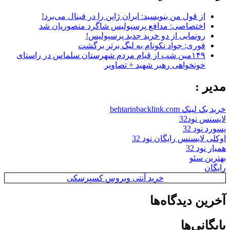
از قول من بنویسید: ایران ژاپن را در فینال می‌برد!
اختصاصی: مدافع پرسپولیس شاگرد منصوریان شد
رونمایی از دو خرید جدید پرسپولیس!
فوری: جواد نکونام به لیگ برتر برگشت
۱۴۹مین شب از قیام مردم شهرستان سلماس در راستای
خونخواهی رهبر شهید + تصاویر
مدیر :
خرید بک لینک behtarinbacklink.com
لایسنس نود32
پسورد نود 32
اوکلی لایسنس رایگان نود 32
همیار نود 32
بهترین سئو
رایگان
خرید آنتی ویروس کسپرسکی
آخرین دیدگاه‌ها
بایگانی‌ها