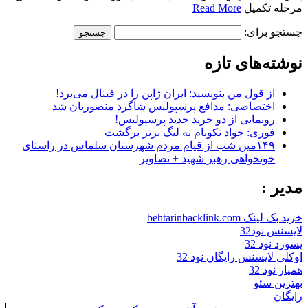
مرحله تکمیل
Read More
جستجو برای:
نوشته‌های تازه
از قول من بنویسید: ایران ژاپن را در فینال می‌برد!
اختصاصی: مدافع پرسپولیس شاگرد منصوریان شد
رونمایی از دو خرید جدید پرسپولیس!
فوری: جواد نکونام به لیگ برتر برگشت
۱۴۹مین شب از قیام مردم شهرستان سلماس در راستای
خونخواهی رهبر شهید + تصاویر
مدیر :
خرید بک لینک behtarinbacklink.com
لایسنس نود32
پسورد نود 32
اوکلی لایسنس رایگان نود 32
همیار نود 32
بهترین سئو
رایگان