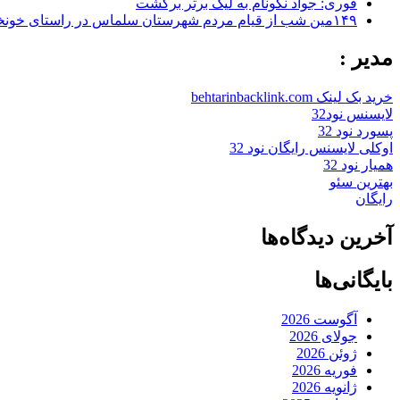
فوری: جواد نکونام به لیگ برتر برگشت
۱۴۹مین شب از قیام مردم شهرستان سلماس در راستای خونخواهی رهبر شهید + تصاویر
مدیر :
خرید بک لینک behtarinbacklink.com
لایسنس نود32
پسورد نود 32
اوکلی لایسنس رایگان نود 32
همیار نود 32
بهترین سئو
رایگان
آخرین دیدگاه‌ها
بایگانی‌ها
آگوست 2026
جولای 2026
ژوئن 2026
فوریه 2026
ژانویه 2026