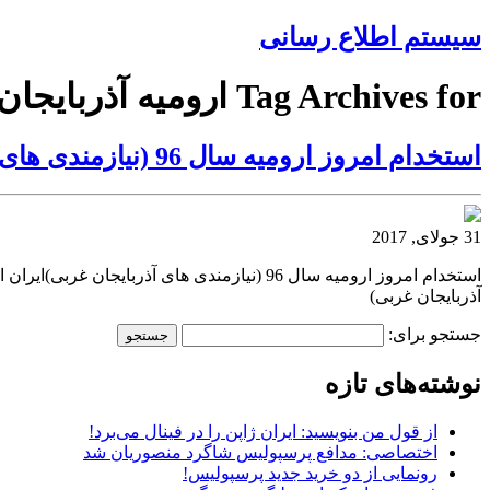
سیستم اطلاع رسانی
Tag Archives for ارومیه آذربایجان
استخدام امروز ارومیه سال 96 (نیازمندی های آذربایجان غربی)
31 جولای, 2017
آذربایجان غربی)
جستجو برای:
نوشته‌های تازه
از قول من بنویسید: ایران ژاپن را در فینال می‌برد!
اختصاصی: مدافع پرسپولیس شاگرد منصوریان شد
رونمایی از دو خرید جدید پرسپولیس!