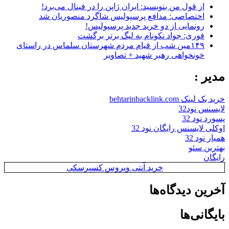
از قول من بنویسید: ایران ژاپن را در فینال می‌برد!
اختصاصی: مدافع پرسپولیس شاگرد منصوریان شد
رونمایی از دو خرید جدید پرسپولیس!
فوری: جواد نکونام به لیگ برتر برگشت
۱۴۹مین شب از قیام مردم شهرستان سلماس در راستای
خونخواهی رهبر شهید + تصاویر
مدیر :
خرید بک لینک behtarinbacklink.com
لایسنس نود32
پسورد نود 32
اوکلی لایسنس رایگان نود 32
همیار نود 32
بهترین سئو
رایگان
خرید آنتی ویروس کسپرسکی
آخرین دیدگاه‌ها
بایگانی‌ها