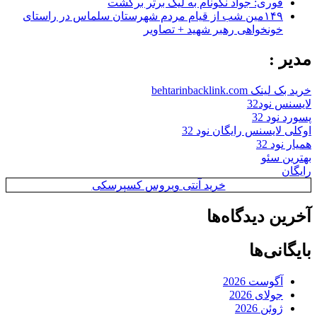
فوری: جواد نکونام به لیگ برتر برگشت
۱۴۹مین شب از قیام مردم شهرستان سلماس در راستای
خونخواهی رهبر شهید + تصاویر
مدیر :
خرید بک لینک behtarinbacklink.com
لایسنس نود32
پسورد نود 32
اوکلی لایسنس رایگان نود 32
همیار نود 32
بهترین سئو
رایگان
خرید آنتی ویروس کسپرسکی
آخرین دیدگاه‌ها
بایگانی‌ها
آگوست 2026
جولای 2026
ژوئن 2026