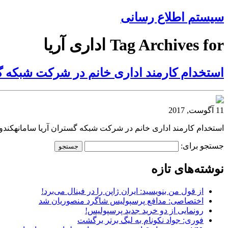
سیستم اطلاع رسانی
Tag Archives for اداری آریا
استخدام کارمند اداری خانم در شرکت شبکه گس
11 آگوست, 2017
استخدام کارمند اداری خانم در شرکت شبکه گستران آریا سامانهکندو
جستجو برای:
نوشته‌های تازه
از قول من بنویسید: ایران ژاپن را در فینال می‌برد!
اختصاصی: مدافع پرسپولیس شاگرد منصوریان شد
رونمایی از دو خرید جدید پرسپولیس!
فوری: جواد نکونام به لیگ برتر برگشت