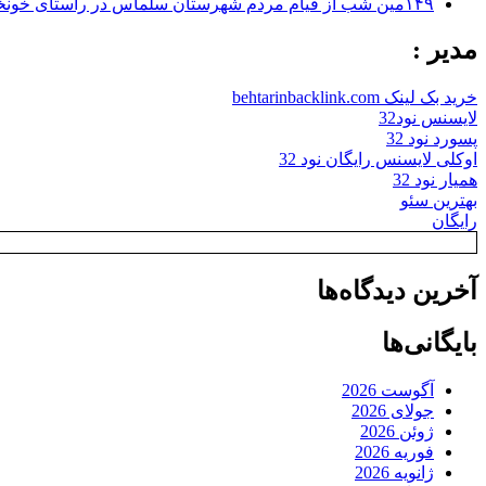
۱۴۹مین شب از قیام مردم شهرستان سلماس در راستای خونخواهی رهبر شهید + تصاویر
مدیر :
خرید بک لینک behtarinbacklink.com
لایسنس نود32
پسورد نود 32
اوکلی لایسنس رایگان نود 32
همیار نود 32
بهترین سئو
رایگان
آخرین دیدگاه‌ها
بایگانی‌ها
آگوست 2026
جولای 2026
ژوئن 2026
فوریه 2026
ژانویه 2026