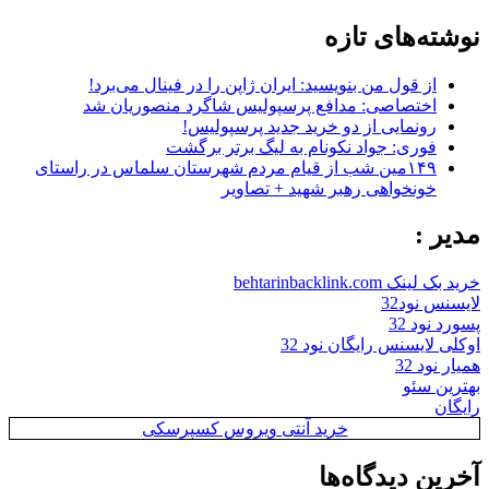
نوشته‌های تازه
از قول من بنویسید: ایران ژاپن را در فینال می‌برد!
اختصاصی: مدافع پرسپولیس شاگرد منصوریان شد
رونمایی از دو خرید جدید پرسپولیس!
فوری: جواد نکونام به لیگ برتر برگشت
۱۴۹مین شب از قیام مردم شهرستان سلماس در راستای
خونخواهی رهبر شهید + تصاویر
مدیر :
خرید بک لینک behtarinbacklink.com
لایسنس نود32
پسورد نود 32
اوکلی لایسنس رایگان نود 32
همیار نود 32
بهترین سئو
رایگان
خرید آنتی ویروس کسپرسکی
آخرین دیدگاه‌ها