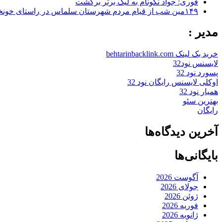
فوری: جواد نکونام به لیگ برتر برگشت
۱۴۹مین شب از قیام مردم شهرستان سلماس در راستای خونخواهی رهبر شهید + تصاویر
مدیر :
خرید بک لینک behtarinbacklink.com
لایسنس نود32
پسورد نود 32
اوکلی لایسنس رایگان نود 32
همیار نود 32
بهترین سئو
رایگان
آخرین دیدگاه‌ها
بایگانی‌ها
آگوست 2026
جولای 2026
ژوئن 2026
فوریه 2026
ژانویه 2026