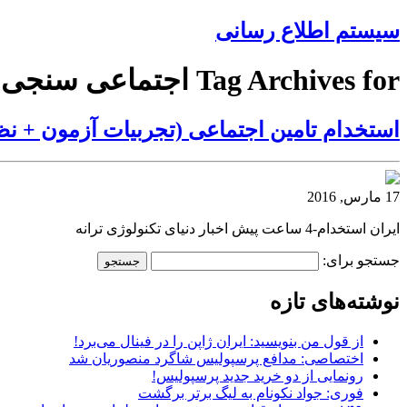
سیستم اطلاع رسانی
Tag Archives for اجتماعی سنجی)
استخدام تامین اجتماعی (تجربیات آزمون + ن
17 مارس, 2016
ایران استخدام-4 ساعت پیش اخبار دنیای تکنولوژی ترانه
جستجو برای:
نوشته‌های تازه
از قول من بنویسید: ایران ژاپن را در فینال می‌برد!
اختصاصی: مدافع پرسپولیس شاگرد منصوریان شد
رونمایی از دو خرید جدید پرسپولیس!
فوری: جواد نکونام به لیگ برتر برگشت