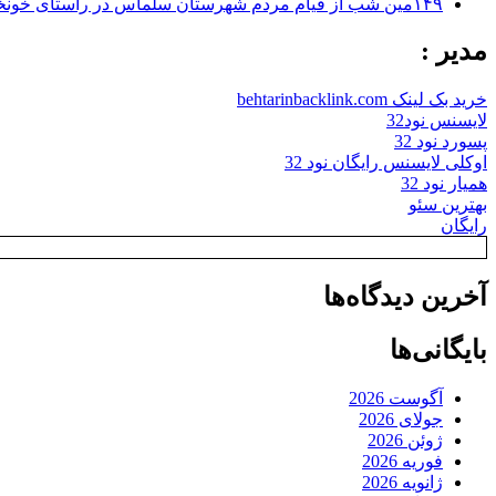
۱۴۹مین شب از قیام مردم شهرستان سلماس در راستای خونخواهی رهبر شهید + تصاویر
مدیر :
خرید بک لینک behtarinbacklink.com
لایسنس نود32
پسورد نود 32
اوکلی لایسنس رایگان نود 32
همیار نود 32
بهترین سئو
رایگان
آخرین دیدگاه‌ها
بایگانی‌ها
آگوست 2026
جولای 2026
ژوئن 2026
فوریه 2026
ژانویه 2026