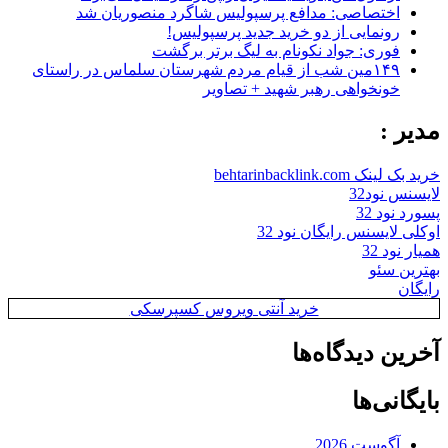
اختصاصی: مدافع پرسپولیس شاگرد منصوریان شد
رونمایی از دو خرید جدید پرسپولیس!
فوری: جواد نکونام به لیگ برتر برگشت
۱۴۹مین شب از قیام مردم شهرستان سلماس در راستای
خونخواهی رهبر شهید + تصاویر
مدیر :
خرید بک لینک behtarinbacklink.com
لایسنس نود32
پسورد نود 32
اوکلی لایسنس رایگان نود 32
همیار نود 32
بهترین سئو
رایگان
خرید آنتی ویروس کسپرسکی
آخرین دیدگاه‌ها
بایگانی‌ها
آگوست 2026