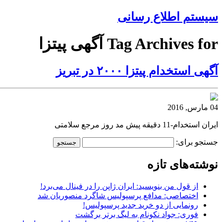
سیستم اطلاع رسانی
Tag Archives for آگهی پیتزا
آگهی استخدام پیتزا ۲۰۰۰ در تبریز
04 مارس, 2016
ایران استخدام-11 دقیقه پیش مد روز مرجع سلامتی
جستجو برای:
نوشته‌های تازه
از قول من بنویسید: ایران ژاپن را در فینال می‌برد!
اختصاصی: مدافع پرسپولیس شاگرد منصوریان شد
رونمایی از دو خرید جدید پرسپولیس!
فوری: جواد نکونام به لیگ برتر برگشت