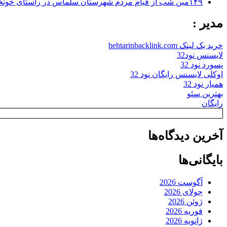
۱۴۹مین شب از قیام مردم شهرستان سلماس در راستای خونخواهی رهبر شهید + تصاویر
مدیر :
خرید بک لینک behtarinbacklink.com
لایسنس نود32
پسورد نود 32
اوکلی لایسنس رایگان نود 32
همیار نود 32
بهترین سئو
رایگان
آخرین دیدگاه‌ها
بایگانی‌ها
آگوست 2026
جولای 2026
ژوئن 2026
فوریه 2026
ژانویه 2026