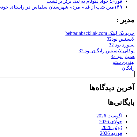
فوری: جواد نکونام به لیگ برتر برگشت
۱۴۹مین شب از قیام مردم شهرستان سلماس در راستای خونخواهی رهبر شهید + تصاویر
مدیر :
خرید بک لینک behtarinbacklink.com
لایسنس نود32
پسورد نود 32
اوکلی لایسنس رایگان نود 32
همیار نود 32
بهترین سئو
رایگان
آخرین دیدگاه‌ها
بایگانی‌ها
آگوست 2026
جولای 2026
ژوئن 2026
فوریه 2026