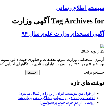
سیستم اطلاع رسانی
Tag Archives for آگهی وزارت
آگهی استخدام وزارت علوم سال ۹۴
25 ژانویه, 2016
آزمون استخدامی وزارت علوم، تحقیقات و فناوری جهت دانلود نمونه سو
بود خبر ۵ بهمن ۹۴: آزمـــون دستیاران ستادی دستگاههای اجرایی کشور اسفندماه سال ۱۳۹۴ به منظور تأمین نیروی انسانی مورد نیاز دستگاههای اجرایی در
جستجو برای:
نوشته‌های تازه
از قول من بنویسید: ایران ژاپن را در فینال می‌برد!
اختصاصی: مدافع پرسپولیس شاگرد منصوریان شد
رونمایی از دو خرید جدید پرسپولیس!