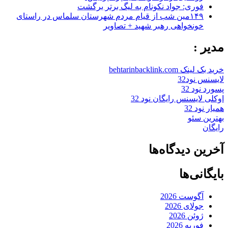
فوری: جواد نکونام به لیگ برتر برگشت
۱۴۹مین شب از قیام مردم شهرستان سلماس در راستای
خونخواهی رهبر شهید + تصاویر
مدیر :
خرید بک لینک behtarinbacklink.com
لایسنس نود32
پسورد نود 32
اوکلی لایسنس رایگان نود 32
همیار نود 32
بهترین سئو
رایگان
آخرین دیدگاه‌ها
بایگانی‌ها
آگوست 2026
جولای 2026
ژوئن 2026
فوریه 2026