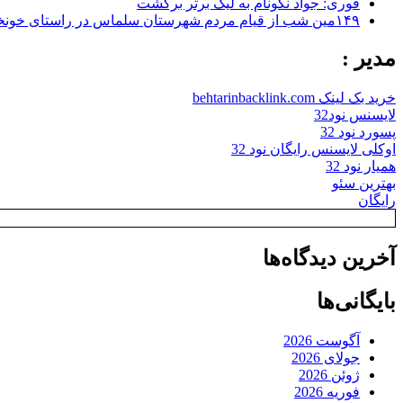
فوری: جواد نکونام به لیگ برتر برگشت
۱۴۹مین شب از قیام مردم شهرستان سلماس در راستای خونخواهی رهبر شهید + تصاویر
مدیر :
خرید بک لینک behtarinbacklink.com
لایسنس نود32
پسورد نود 32
اوکلی لایسنس رایگان نود 32
همیار نود 32
بهترین سئو
رایگان
آخرین دیدگاه‌ها
بایگانی‌ها
آگوست 2026
جولای 2026
ژوئن 2026
فوریه 2026