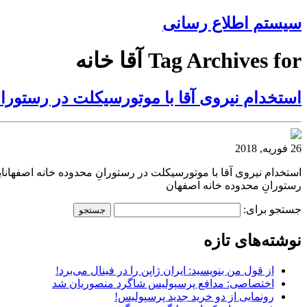
سیستم اطلاع رسانی
Tag Archives for آقا خانه
استخدام نیروی آقا با موتورسیکلت در رستورا
26 فوریه, 2018
استخدام نیروی آقا با موتورسیکلت در رستورانِ محدوده خانه اصفهانا
رستورانِ محدوده خانه اصفهان
جستجو برای:
نوشته‌های تازه
از قول من بنویسید: ایران ژاپن را در فینال می‌برد!
اختصاصی: مدافع پرسپولیس شاگرد منصوریان شد
رونمایی از دو خرید جدید پرسپولیس!