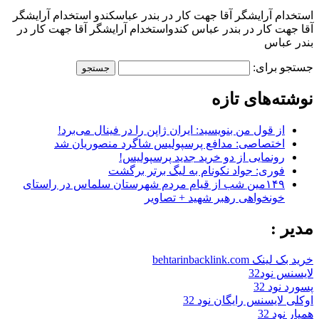
استخدام آرایشگر آقا جهت کار در بندر عباسکندو استخدام آرایشگر
آقا جهت کار در بندر عباس کندواستخدام آرایشگر آقا جهت کار در
بندر عباس
جستجو برای:
نوشته‌های تازه
از قول من بنویسید: ایران ژاپن را در فینال می‌برد!
اختصاصی: مدافع پرسپولیس شاگرد منصوریان شد
رونمایی از دو خرید جدید پرسپولیس!
فوری: جواد نکونام به لیگ برتر برگشت
۱۴۹مین شب از قیام مردم شهرستان سلماس در راستای
خونخواهی رهبر شهید + تصاویر
مدیر :
خرید بک لینک behtarinbacklink.com
لایسنس نود32
پسورد نود 32
اوکلی لایسنس رایگان نود 32
همیار نود 32