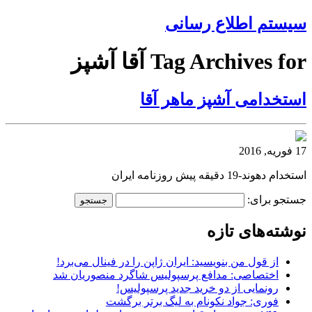
سیستم اطلاع رسانی
Tag Archives for آقا آشپز
استخدامی آشپز ماهر آقا
17 فوریه, 2016
استخدام دهوند-19 دقیقه پیش روزنامه ایران
جستجو برای:
نوشته‌های تازه
از قول من بنویسید: ایران ژاپن را در فینال می‌برد!
اختصاصی: مدافع پرسپولیس شاگرد منصوریان شد
رونمایی از دو خرید جدید پرسپولیس!
فوری: جواد نکونام به لیگ برتر برگشت