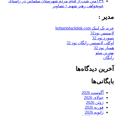
۱۴۹مین شب از قیام مردم شهرستان سلماس در راستای
خونخواهی رهبر شهید + تصاویر
مدیر :
خرید بک لینک behtarinbacklink.com
لایسنس نود32
پسورد نود 32
اوکلی لایسنس رایگان نود 32
همیار نود 32
بهترین سئو
رایگان
آخرین دیدگاه‌ها
بایگانی‌ها
آگوست 2026
جولای 2026
ژوئن 2026
فوریه 2026
ژانویه 2026