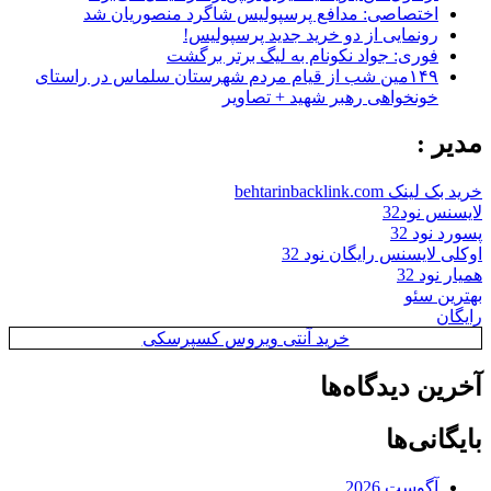
اختصاصی: مدافع پرسپولیس شاگرد منصوریان شد
رونمایی از دو خرید جدید پرسپولیس!
فوری: جواد نکونام به لیگ برتر برگشت
۱۴۹مین شب از قیام مردم شهرستان سلماس در راستای
خونخواهی رهبر شهید + تصاویر
مدیر :
خرید بک لینک behtarinbacklink.com
لایسنس نود32
پسورد نود 32
اوکلی لایسنس رایگان نود 32
همیار نود 32
بهترین سئو
رایگان
خرید آنتی ویروس کسپرسکی
آخرین دیدگاه‌ها
بایگانی‌ها
آگوست 2026