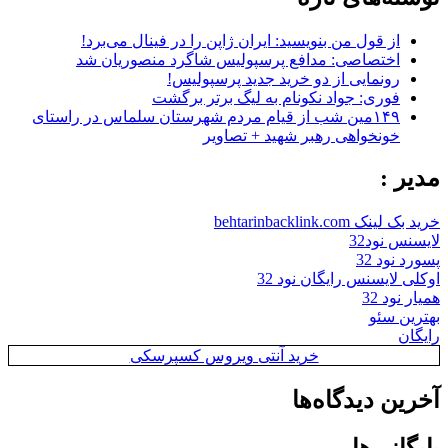
از قول من بنویسید: ایران ژاپن را در فینال می‌برد!
اختصاصی: مدافع پرسپولیس شاگرد منصوریان شد
رونمایی از دو خرید جدید پرسپولیس!
فوری: جواد نکونام به لیگ برتر برگشت
۱۴۹مین شب از قیام مردم شهرستان سلماس در راستای
خونخواهی رهبر شهید + تصاویر
مدیر :
خرید بک لینک behtarinbacklink.com
لایسنس نود32
پسورد نود 32
اوکلی لایسنس رایگان نود 32
همیار نود 32
بهترین سئو
رایگان
خرید آنتی ویروس کسپرسکی
آخرین دیدگاه‌ها