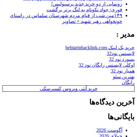
رونمایی از دو خرید جدید پرسپولیس!
فوری: جواد نکونام به لیگ برتر برگشت
۱۴۹مین شب از قیام مردم شهرستان سلماس در راستای
خونخواهی رهبر شهید + تصاویر
مدیر :
خرید بک لینک behtarinbacklink.com
لایسنس نود32
پسورد نود 32
اوکلی لایسنس رایگان نود 32
همیار نود 32
بهترین سئو
رایگان
خرید آنتی ویروس کسپرسکی
آخرین دیدگاه‌ها
بایگانی‌ها
آگوست 2026
جولای 2026