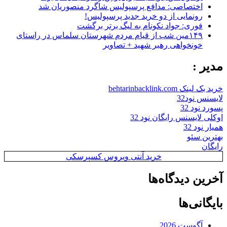
اختصاصی: مدافع پرسپولیس شاگرد منصوریان شد
رونمایی از دو خرید جدید پرسپولیس!
فوری: جواد نکونام به لیگ برتر برگشت
۱۴۹مین شب از قیام مردم شهرستان سلماس در راستای
خونخواهی رهبر شهید + تصاویر
مدیر :
خرید بک لینک behtarinbacklink.com
لایسنس نود32
پسورد نود 32
اوکلی لایسنس رایگان نود 32
همیار نود 32
بهترین سئو
رایگان
خرید آنتی ویروس کسپرسکی
آخرین دیدگاه‌ها
بایگانی‌ها
آگوست 2026