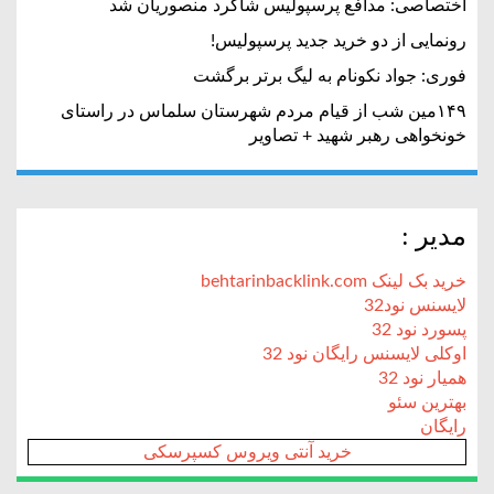
اختصاصی: مدافع پرسپولیس شاگرد منصوریان شد
رونمایی از دو خرید جدید پرسپولیس!
فوری: جواد نکونام به لیگ برتر برگشت
۱۴۹مین شب از قیام مردم شهرستان سلماس در راستای
خونخواهی رهبر شهید + تصاویر
مدیر :
خرید بک لینک behtarinbacklink.com
لایسنس نود32
پسورد نود 32
اوکلی لایسنس رایگان نود 32
همیار نود 32
بهترین سئو
رایگان
خرید آنتی ویروس کسپرسکی