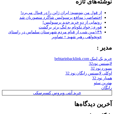
نوشته‌های تازه
از قول من بنویسید: ایران ژاپن را در فینال می‌برد!
اختصاصی: مدافع پرسپولیس شاگرد منصوریان شد
رونمایی از دو خرید جدید پرسپولیس!
فوری: جواد نکونام به لیگ برتر برگشت
۱۴۹مین شب از قیام مردم شهرستان سلماس در راستای
خونخواهی رهبر شهید + تصاویر
مدیر :
خرید بک لینک behtarinbacklink.com
لایسنس نود32
پسورد نود 32
اوکلی لایسنس رایگان نود 32
همیار نود 32
بهترین سئو
رایگان
خرید آنتی ویروس کسپرسکی
آخرین دیدگاه‌ها