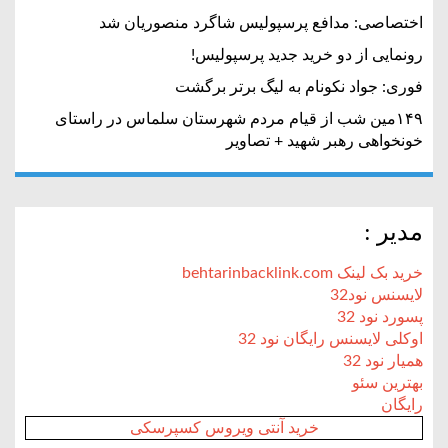
اختصاصی: مدافع پرسپولیس شاگرد منصوریان شد
رونمایی از دو خرید جدید پرسپولیس!
فوری: جواد نکونام به لیگ برتر برگشت
۱۴۹مین شب از قیام مردم شهرستان سلماس در راستای
خونخواهی رهبر شهید + تصاویر
مدیر :
خرید بک لینک behtarinbacklink.com
لایسنس نود32
پسورد نود 32
اوکلی لایسنس رایگان نود 32
همیار نود 32
بهترین سئو
رایگان
خرید آنتی ویروس کسپرسکی