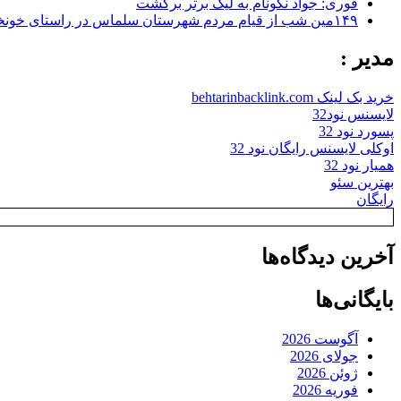
فوری: جواد نکونام به لیگ برتر برگشت
۱۴۹مین شب از قیام مردم شهرستان سلماس در راستای خونخواهی رهبر شهید + تصاویر
مدیر :
خرید بک لینک behtarinbacklink.com
لایسنس نود32
پسورد نود 32
اوکلی لایسنس رایگان نود 32
همیار نود 32
بهترین سئو
رایگان
آخرین دیدگاه‌ها
بایگانی‌ها
آگوست 2026
جولای 2026
ژوئن 2026
فوریه 2026