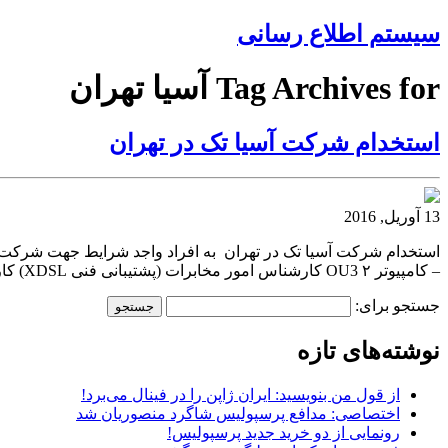
سیستم اطلاع رسانی
Tag Archives for آسیا تهران
استخدام شرکت آسیا تک در تهران
13 آوریل, 2016
– کامپیوتر ۲ OU3 کارشناس امور مخابرات (پشتیبانی فنی XDSL) کارشناسی در رشته های مخابرات – کامپیوتر – ICT , IT ۳
جستجو برای:
نوشته‌های تازه
از قول من بنویسید: ایران ژاپن را در فینال می‌برد!
اختصاصی: مدافع پرسپولیس شاگرد منصوریان شد
رونمایی از دو خرید جدید پرسپولیس!