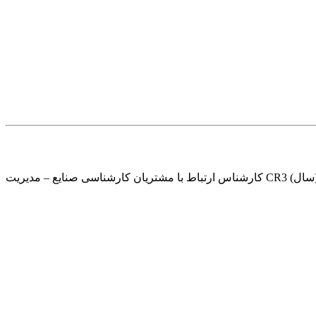
استخدام شرکت آسیا تک در تهران به افراد واجد شرایط جهت شرکت آسیا تک در تهران نیازمندیم. ردیف عنوان تحصیلات حداقل سابقه کار (سال) CR3 کارشناس ارتباط با مشتریان کارشناسی صنایع – مدیریت