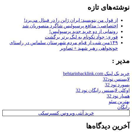
نوشته‌های تازه
از قول من بنویسید: ایران ژاپن را در فینال می‌برد!
اختصاصی: مدافع پرسپولیس شاگرد منصوریان شد
رونمایی از دو خرید جدید پرسپولیس!
فوری: جواد نکونام به لیگ برتر برگشت
۱۴۹مین شب از قیام مردم شهرستان سلماس در راستای
خونخواهی رهبر شهید + تصاویر
مدیر :
خرید بک لینک behtarinbacklink.com
لایسنس نود32
پسورد نود 32
اوکلی لایسنس رایگان نود 32
همیار نود 32
بهترین سئو
رایگان
خرید آنتی ویروس کسپرسکی
آخرین دیدگاه‌ها