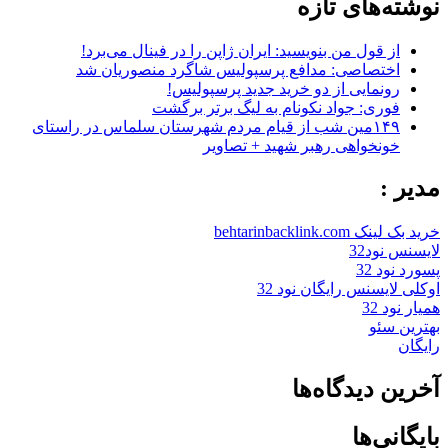
نوشته‌های تازه
از قول من بنویسید: ایران ژاپن را در فینال می‌برد!
اختصاصی: مدافع پرسپولیس شاگرد منصوریان شد
رونمایی از دو خرید جدید پرسپولیس!
فوری: جواد نکونام به لیگ برتر برگشت
۱۴۹مین شب از قیام مردم شهرستان سلماس در راستای
خونخواهی رهبر شهید + تصاویر
مدیر :
خرید بک لینک behtarinbacklink.com
لایسنس نود32
پسورد نود 32
اوکلی لایسنس رایگان نود 32
همیار نود 32
بهترین سئو
رایگان
آخرین دیدگاه‌ها
بایگانی‌ها