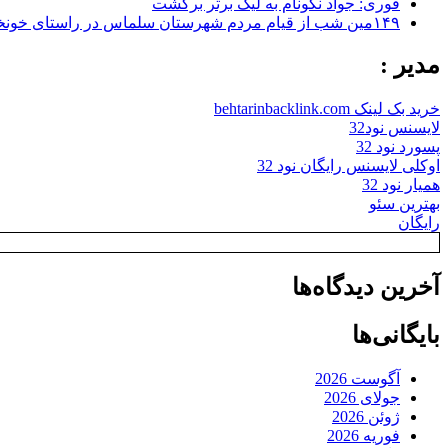
فوری: جواد نکونام به لیگ برتر برگشت
۱۴۹مین شب از قیام مردم شهرستان سلماس در راستای خونخواهی رهبر شهید + تصاویر
مدیر :
خرید بک لینک behtarinbacklink.com
لایسنس نود32
پسورد نود 32
اوکلی لایسنس رایگان نود 32
همیار نود 32
بهترین سئو
رایگان
آخرین دیدگاه‌ها
بایگانی‌ها
آگوست 2026
جولای 2026
ژوئن 2026
فوریه 2026