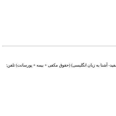
شرکت آرایشی بهداشتی‏ آرین‏ طب ‏سپاهان در تهران استخدام می نماید: کارشناس‎ مجرب‏ جهت‎ مسئولیت برند: (خانم- لیسانس- با سابقه مفید- آشنا به زبان انگلیسی) (حقوق‎ مکفی + بیمه + پورسانت‏) تلفن: