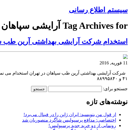
سیستم اطلاع رسانی
Tag Archives for آرایشی ‏سپاهان
استخدام شرکت آرایشی بهداشتی‏ آرین‏ طب ‏س
11 فوریه, 2016
۴۱ و ۸۸۹۹۵۸۴۰
جستجو برای:
نوشته‌های تازه
از قول من بنویسید: ایران ژاپن را در فینال می‌برد!
اختصاصی: مدافع پرسپولیس شاگرد منصوریان شد
رونمایی از دو خرید جدید پرسپولیس!