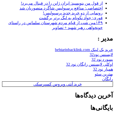
از قول من بنویسید: ایران ژاپن را در فینال می‌برد!
اختصاصی: مدافع پرسپولیس شاگرد منصوریان شد
رونمایی از دو خرید جدید پرسپولیس!
فوری: جواد نکونام به لیگ برتر برگشت
۱۴۹مین شب از قیام مردم شهرستان سلماس در راستای
خونخواهی رهبر شهید + تصاویر
مدیر :
خرید بک لینک behtarinbacklink.com
لایسنس نود32
پسورد نود 32
اوکلی لایسنس رایگان نود 32
همیار نود 32
بهترین سئو
رایگان
خرید آنتی ویروس کسپرسکی
آخرین دیدگاه‌ها
بایگانی‌ها